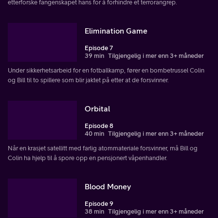
etterforske fangenskapet hans for å forhindre et terrorangrep.
Elimination Game
Episode 7
39 min
Tilgjengelig i mer enn 3+ måneder
Under sikkerhetsarbeid for en fotballkamp, fører en bombetrussel Colin
og Bill til to spillere som blir jaktet på etter at de forsvinner.
Orbital
Episode 8
40 min
Tilgjengelig i mer enn 3+ måneder
Når en krasjet satellitt med farlig atommateriale forsvinner, må Bill og
Colin ha hjelp til å spore opp en pensjonert våpenhandler.
Blood Money
Episode 9
38 min
Tilgjengelig i mer enn 3+ måneder