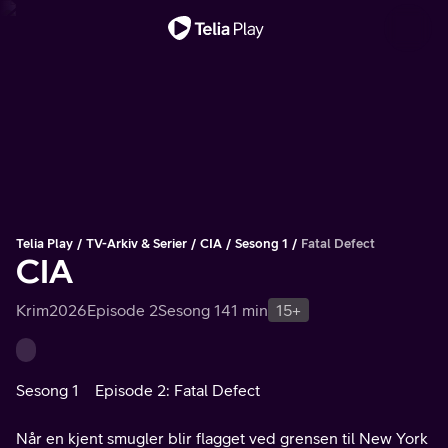
Viktig melding
Telia Play
TV-Arkiv & Serier
CIA
Sesong 1
Fatal Defect
CIA
Krim
2026
Episode 2
Sesong 1
41 min
15+
Sesong 1
Episode 2: Fatal Defect
Når en kjent smugler blir flagget ved grensen til New York