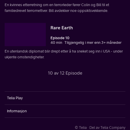
En kvinnes etterretning om en terrorleder fører Colin og Bill til et
familiedrevet terrornettver. Bill avdekker noe oppsiktsvekkende.
Rare Earth
Episode 10
40 min
Tilgjengelig i mer enn 3+ måneder
En utenlandsk diplomat blir drept etter å ha sneket seg inn i USA - under
ukjente omstendigheter.
10 av 12 Episode
Telia Play
Informasjon
© Telia · Del av Telia Company