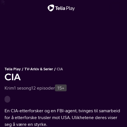
Viktig melding
Telia Play
TV-Arkiv & Serier
CIA
CIA
Krim
1 sesong
12 episoder
15+
En CIA-etterforsker og en FBI-agent, tvinges til samarbeid
for å etterforske trusler mot USA. Ulikhetene deres viser
seg å være en styrke.