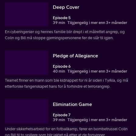
Deep Cover
Episode 5
39 min
Tilgjengelig i mer enn 3+ måneder
En cyberingeniør og hennes familie blir drept i et målrettet angrep, og
Colin og Bill må stoppe gjerningspersonene før de slår til igjen.
Pledge of Allegiance
Episode 6
40 min
Tilgjengelig i mer enn 3+ måneder
Teamet finner en mann som ble kidnappet for ni år siden i Tyrkia, og må
etterforske fangenskapet hans for å forhindre et terrorangrep.
Elimination Game
Episode 7
39 min
Tilgjengelig i mer enn 3+ måneder
Under sikkerhetsarbeid for en fotballkamp, fører en bombetrussel Colin
og Bill til to spillere som blir jaktet på etter at de forsvinner.