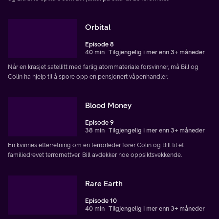
Orbital
Episode 8
40 min
Tilgjengelig i mer enn 3+ måneder
Når en krasjet satellitt med farlig atommateriale forsvinner, må Bill og
Colin ha hjelp til å spore opp en pensjonert våpenhandler.
Blood Money
Episode 9
38 min
Tilgjengelig i mer enn 3+ måneder
En kvinnes etterretning om en terrorleder fører Colin og Bill til et
familiedrevet terrornettver. Bill avdekker noe oppsiktsvekkende.
Rare Earth
Episode 10
40 min
Tilgjengelig i mer enn 3+ måneder