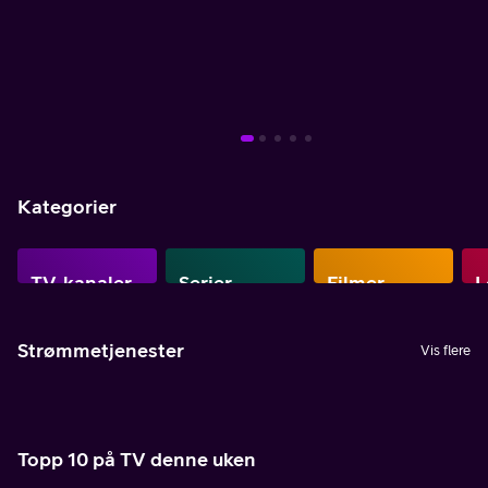
Mer info
Mer info
Mer info
Mer info
Mer info
Mer info
Mer info
Kategorier
TV-kanaler
Serier
Filmer
L
Strømmetjenester
Vis flere
Topp 10 på TV denne uken