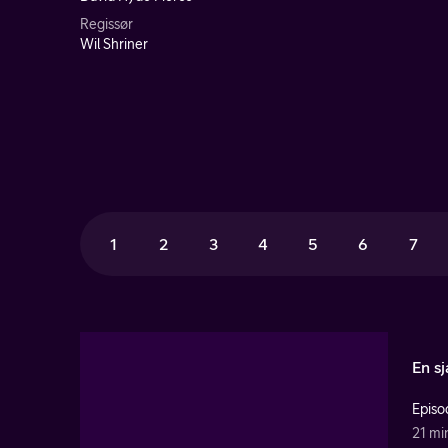
Regissør
Wil Shriner
1
2
3
4
5
6
7
En sj
Episo
21 mi