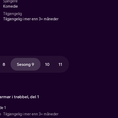
Sjangere
Komedie
Tilgjengelig
Tilgjengelig i mer enn 3+ måneder
8
Sesong 9
10
11
armør i trøbbel, del 1
de 1
n
Tilgjengelig i mer enn 3+ måneder