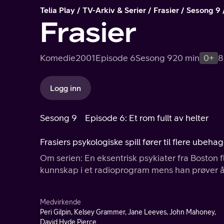
Telia Play
TV-Arkiv & Serier
Frasier
Sesong 9
Frasier
Komedie
2001
Episode 6
Sesong 9
20 min
0+
8
Logg inn
Sesong 9
Episode 6: Et rom fullt av helter
Frasiers psykologiske spill fører til flere ubeh
Om serien: En eksentrisk psykiater fra Boston fl
kunnskap i et radioprogram mens han prøver å 
Medvirkende
Peri Gilpin, Kelsey Grammer, Jane Leeves, John Mahoney,
David Hyde Pierce