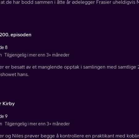
 at de har bodd sammen i åtte år ødelegger Frasier uheldigvis Ma
200. episoden
de 8
n
Tilgjengelig i mer enn 3+ måneder
ier er besatt av et manglende opptak i samlingen med samtlig
oshowet hans.
r Kirby
de 9
n
Tilgjengelig i mer enn 3+ måneder
er og Niles prøver begge å kontrollere en praktikant med koblin