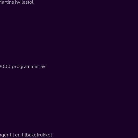
rtins hvilestol.
e 2000 programmer av
ger til en tilbaketrukket