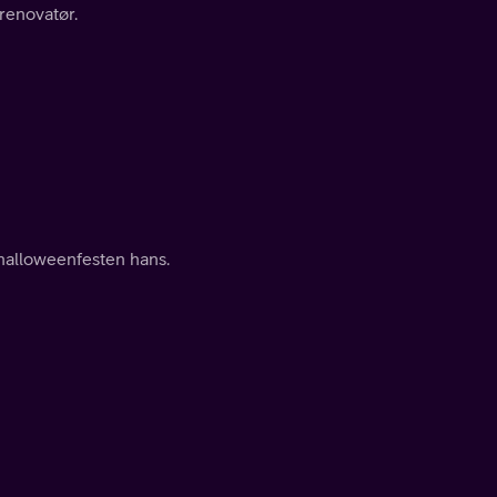
renovatør.
å halloweenfesten hans.