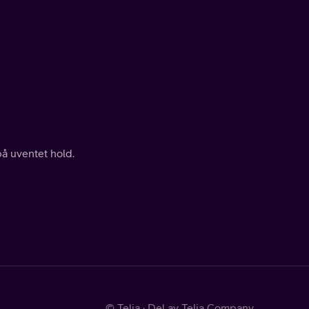
på uventet hold.
© Telia · Del av Telia Company