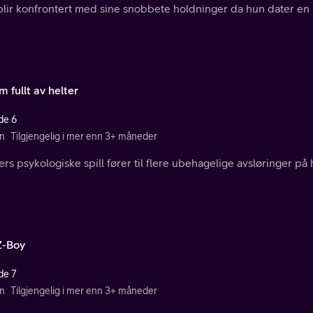
blir konfrontert med sine snobbete holdninger da hun dater en 
m fullt av helter
de 6
n
Tilgjengelig i mer enn 3+ måneder
ers psykologiske spill fører til flere ubehagelige avsløringer p
Z-Boy
de 7
n
Tilgjengelig i mer enn 3+ måneder