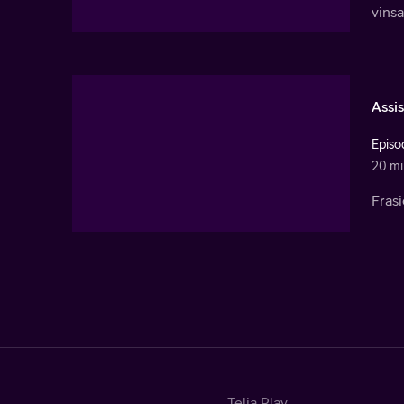
vinsa
Assi
Episo
20 mi
Frasi
Telia Play