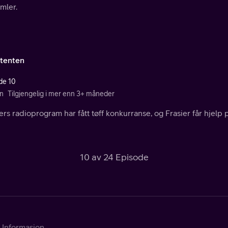
mler.
stenten
de 10
n
Tilgjengelig i mer enn 3+ måneder
ers radioprogram har fått tøff konkurranse, og Frasier får hjelp 
10 av 24 Episode
Informasjon