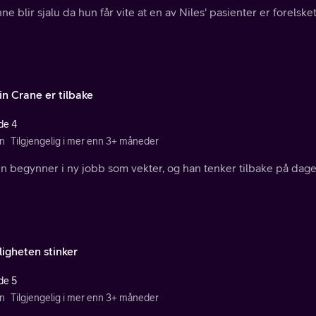
e blir sjalu da hun får vite at en av Niles' pasienter er forelsket
in Crane er tilbake
de 4
n
Tilgjengelig i mer enn 3+ måneder
n begynner i ny jobb som vekter, og han tenker tilbake på dage
ligheten stinker
de 5
n
Tilgjengelig i mer enn 3+ måneder