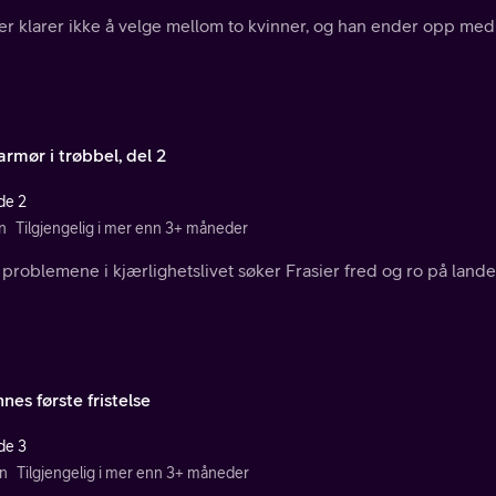
er klarer ikke å velge mellom to kvinner, og han ender opp med
armør i trøbbel, del 2
de 2
n
Tilgjengelig i mer enn 3+ måneder
 problemene i kjærlighetslivet søker Frasier fred og ro på lande
es første fristelse
de 3
n
Tilgjengelig i mer enn 3+ måneder