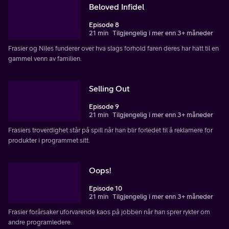
Beloved Infidel
Episode 8
21 min
Tilgjengelig i mer enn 3+ måneder
Frasier og Niles funderer over hva slags forhold faren deres har hatt til en
gammel venn av familien.
Selling Out
Episode 9
21 min
Tilgjengelig i mer enn 3+ måneder
Frasiers troverdighet står på spill når han blir forledet til å reklamere for
produkter i programmet sitt.
Oops!
Episode 10
21 min
Tilgjengelig i mer enn 3+ måneder
Frasier forårsaker uforvarende kaos på jobben når han sprer rykter om
andre programledere.