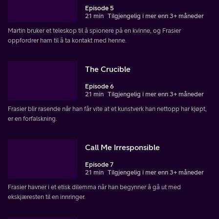
Episode 5
21 min
Tilgjengelig i mer enn 3+ måneder
Martin bruker et teleskop til å spionere på en kvinne, og Frasier
oppfordrer ham til å ta kontakt med henne.
The Crucible
Episode 6
21 min
Tilgjengelig i mer enn 3+ måneder
Frasier blir rasende når han får vite at et kunstverk han nettopp har kjøpt,
er en forfalskning.
Call Me Irresponsible
Episode 7
21 min
Tilgjengelig i mer enn 3+ måneder
Frasier havner i et etisk dilemma når han begynner å gå ut med
ekskjæresten til en innringer.