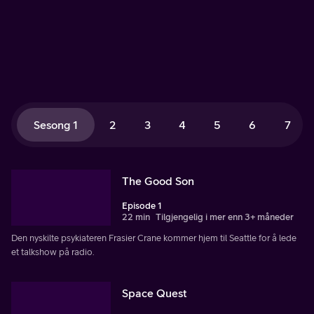
sine egne problemer i privatlivet.
Sesong 1
2
3
4
5
6
7
The Good Son
Episode 1
22 min
Tilgjengelig i mer enn 3+ måneder
Den nyskilte psykiateren Frasier Crane kommer hjem til Seattle for å lede
et talkshow på radio.
Space Quest