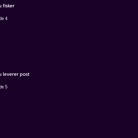
 fisker
de 4
u leverer post
de 5