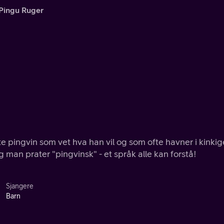
Pingu Ruger
 pingvin som vet hva han vil og som ofte havner i kinkig
uasjoner. Pingus verden er full av snø og is og man prater "pingvinsk" - et språk alle kan forstå!
Sjangere
Barn