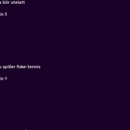
 blir utelatt
de 8
 spiller fiske-tennis
de 9