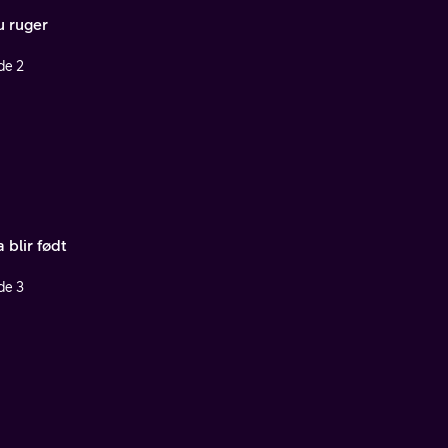
u ruger
de 2
 blir født
de 3