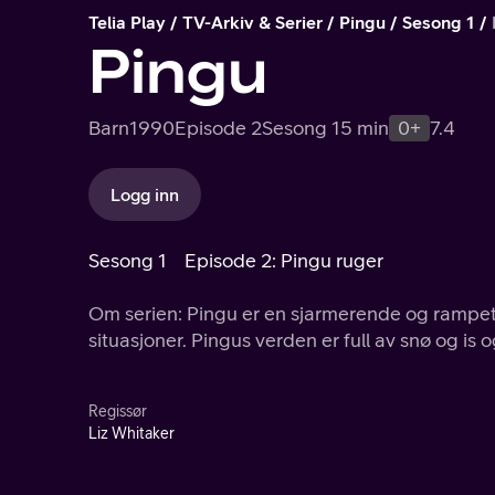
Telia Play
TV-Arkiv & Serier
Pingu
Sesong 1
Pingu
Barn
1990
Episode 2
Sesong 1
5 min
0+
7.4
Logg inn
Sesong 1
Episode 2: Pingu ruger
Om serien: Pingu er en sjarmerende og rampete
sit
Regissør
Liz Whitaker