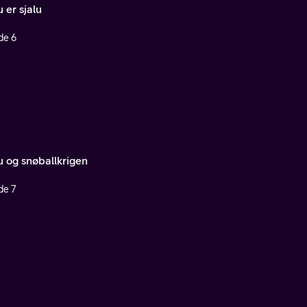
 er sjalu
de 6
u og snøballkrigen
de 7