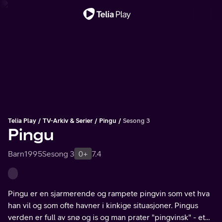
Viktig melding
Telia Play
TV-Arkiv & Serier
Pingu
Sesong 3
Pingu
Barn
1995
Sesong 3
0+
7.4
Pingu er en sjarmerende og rampete pingvin som vet hva
han vil og som ofte havner i kinkige situasjoner. Pingus
verden er full av snø og is og man prater "pingvinsk" - et