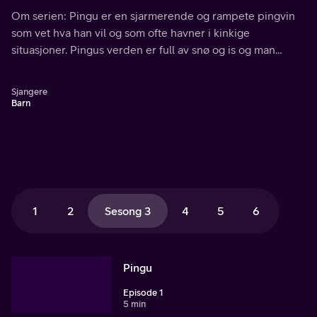
språk alle kan forstå!
Om serien: Pingu er en sjarmerende og rampete pingvin
som vet hva han vil og som ofte havner i kinkige
situasjoner. Pingus verden er full av snø og is og man
prater "pingvinsk" - et språk alle kan forstå!
Sjangere
Barn
1
2
Sesong 3
4
5
6
Pingu
Episode 1
5 min