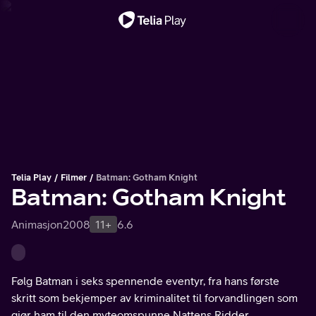
Viktig melding
Telia Play
Filmer
Batman: Gotham Knight
Batman: Gotham Knight
Animasjon
2008
11+
6.6
Følg Batman i seks spennende eventyr, fra hans første
skritt som bekjemper av kriminalitet til forvandlingen som
gjør ham til den myteomspunne Nattens Ridder.