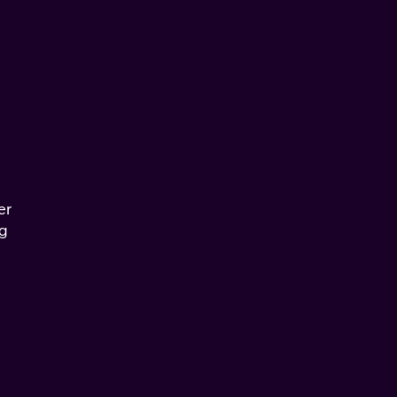
er
og