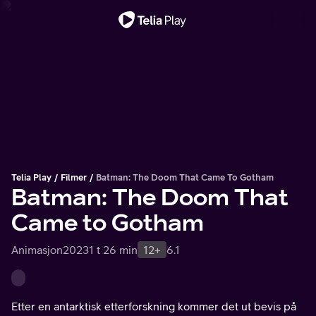
Viktig melding
Telia Play
Filmer
Batman: The Doom That Came To Gotham
Batman: The Doom That
Came to Gotham
Animasjon
2023
1 t 26 min
12+
6.1
Etter en antarktisk etterforskning kommer det ut bevis på