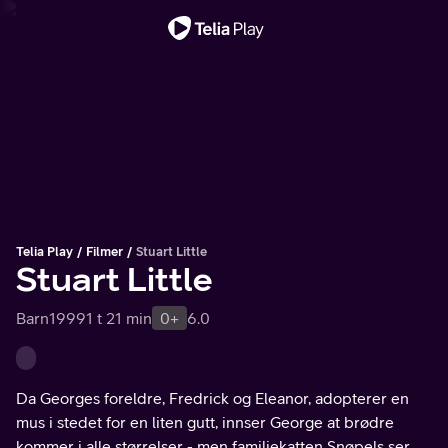
Viktig melding
Telia Play
Filmer
Stuart Little
Stuart Little
Barn
1999
1 t 21 min
0+
6.0
Da Georges foreldre, Fredrick og Eleanor, adopterer en
mus i stedet for en liten gutt, innser George at brødre
kommer i alle størrelser - men familiekatten Snøpels ser