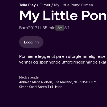
Telia Play
Filmer
My Little Pony: Filmen
My Little Pon
Barn
2017
1 t 35 min
6+
6.1
Logg inn
Ponniene legger ut på en uforglemmelig reise, som tar dem med utenfor Equestiria. Her møter de både nye
venner og spennende utfordringer når de skal 
Medvirkende
Anniken Marie Nielsen, Lise Mæland, NORDISK FILM,
Simen Sand, Steen Tiril Heide