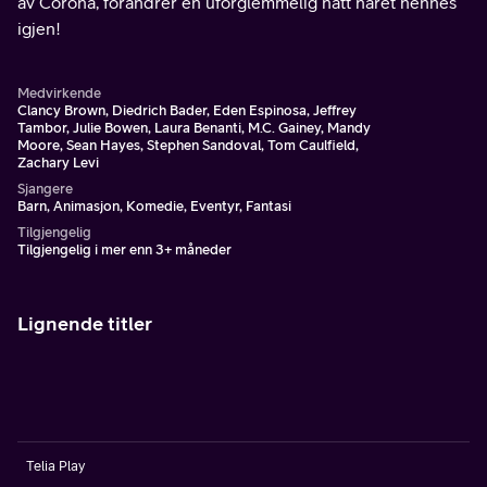
av Corona, forandrer en uforglemmelig natt håret hennes
igjen!
Medvirkende
Clancy Brown, Diedrich Bader, Eden Espinosa, Jeffrey
Tambor, Julie Bowen, Laura Benanti, M.C. Gainey, Mandy
Moore, Sean Hayes, Stephen Sandoval, Tom Caulfield,
Zachary Levi
Sjangere
Barn, Animasjon, Komedie, Eventyr, Fantasi
Tilgjengelig
Tilgjengelig i mer enn 3+ måneder
Lignende titler
Telia Play