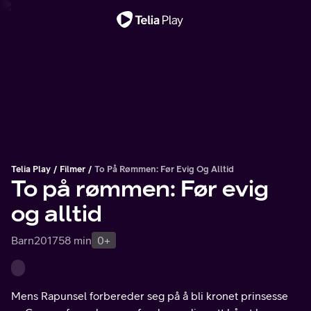
Viktig melding
Telia Play
Filmer
To På Rømmen: Før Evig Og Alltid
To på rømmen: Før evig
og alltid
Barn
2017
58 min
0+
Mens Rapunsel forbereder seg på å bli kronet prinsesse