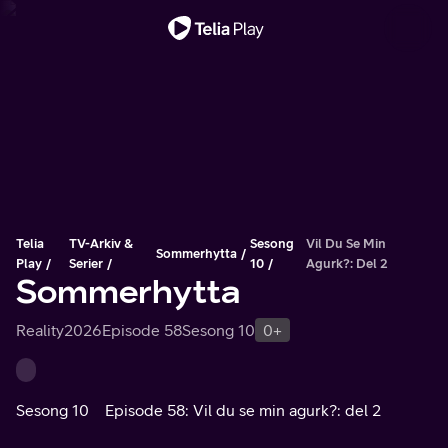
Viktig melding
Telia
TV-Arkiv &
Sesong
Vil Du Se Min
Sommerhytta
Play
Serier
10
Agurk?: Del 2
Sommerhytta
Reality
2026
Episode 58
Sesong 10
0+
Sesong 10
Episode 58: Vil du se min agurk?: del 2