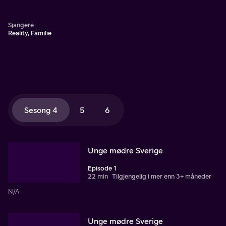
som foreldre, både oppturer og nedturer.
Sjangere
Reality, Familie
Sesong 4
5
6
Unge mødre Sverige
Episode 1
22 min
Tilgjengelig i mer enn 3+ måneder
N/A
Unge mødre Sverige