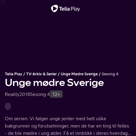
Viktig melding
Telia Play
TV-Arkiv & Serier
Unge Mødre Sverige
Sesong 4
Unge mødre Sverige
Reality
2018
Sesong 4
12+
Om serien: Vi følger unge jenter med helt ulike
bakgrunner og forutsetninger, men de har en ting til felles
- de ble mødre i ung alder. Få et innblikk i deres hverdag