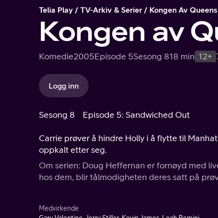
Telia Play
TV-Arkiv & Serier
Kongen Av Queens
Kongen av Q
Komedie
2005
Episode 5
Sesong 8
18 min
12+
Logg inn
Sesong 8
Episode 5: Sandwiched Out
Carrie prøver å hindre Holly i å flytte til Man
oppkalt etter seg.
Om serien: Doug Heffernan er fornøyd med livet s
hos dem, blir tålmodigheten deres satt på prøv
Medvirkende