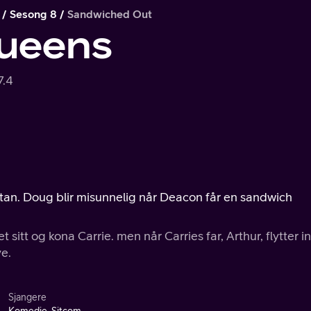
Sesong 8
Sandwiched Out
ueens
7.4
hattan. Doug blir misunnelig når Deacon får en sandwich
itt og kona Carrie. men når Carries far, Arthur, flytter i
e.
Sjangere