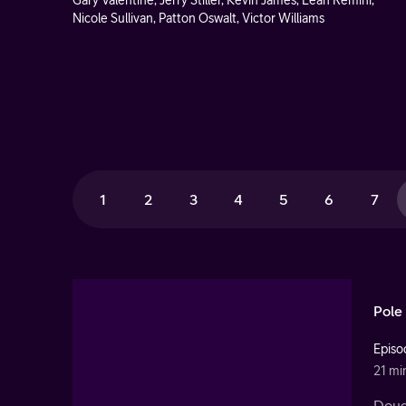
Gary Valentine, Jerry Stiller, Kevin James, Leah Remini,
Nicole Sullivan, Patton Oswalt, Victor Williams
1
2
3
4
5
6
7
Pole
Episo
21 mi
Doug 