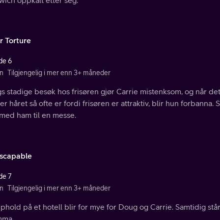
r Torture
de 6
n
Tilgjengelig i mer enn 3+ måneder
 stadige besøk hos frisøren gjør Carrie mistenksom, og når det 
er håret så ofte er fordi frisøren er attraktiv, blir hun forbanna. 
 med ham til en messe.
Escapable
de 7
n
Tilgjengelig i mer enn 3+ måneder
phold på et hotell blir for mye for Doug og Carrie. Samtidig stå
mma.