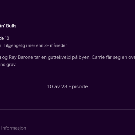
n' Bulls
de 10
n
Tilgjengelig i mer enn 3+ måneder
 og Ray Barone tar en guttekveld på byen. Carrie får seg en ov
ns grav.
10 av 23 Episode
Informasjon