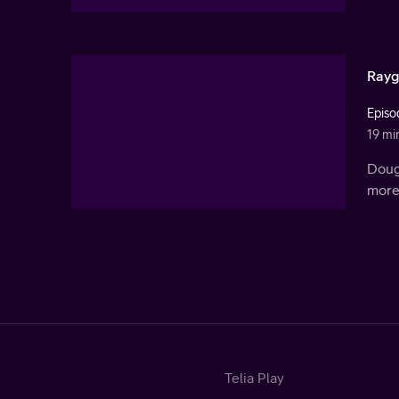
Raygi
Episo
19 mi
Doug
more
Telia Play