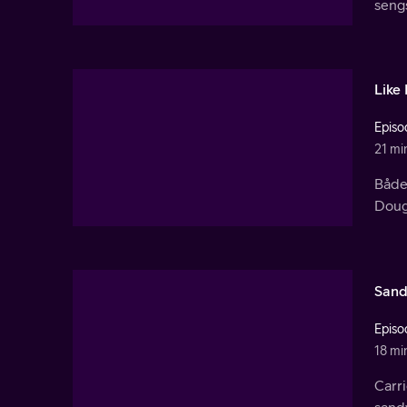
seng
Like 
Episo
21 mi
Både 
Doug 
Sand
Episo
18 mi
Carri
sand