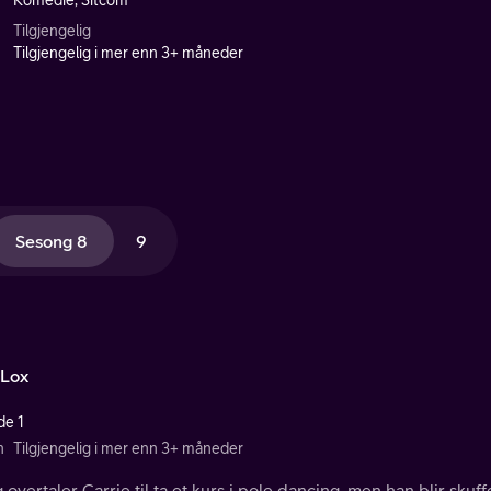
Komedie, Sitcom
Tilgjengelig
Tilgjengelig i mer enn 3+ måneder
Sesong 8
9
 Lox
de 1
n
Tilgjengelig i mer enn 3+ måneder
overtaler Carrie til ta et kurs i pole dancing, men han blir skuf