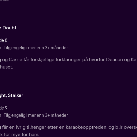
 Doubt
de 8
n
Tilgjengelig i mer enn 3+ måneder
og Carrie får forskjellige forklaringer på hvorfor Deacon og Kelly 
huset.
ht, Stalker
de 9
n
Tilgjengelig i mer enn 3+ måneder
får en ivrig tilhenger etter en karaokeopptreden, og blir overs
sk for mye for ham.