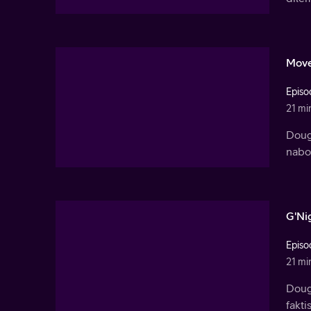
Move
Episo
21 mi
Doug 
nabo
G'Nig
Episo
21 mi
Doug 
fakti