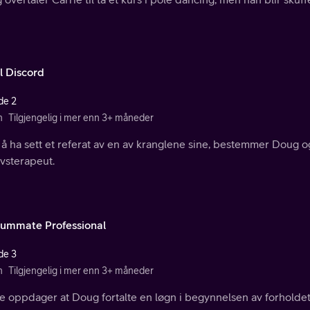
l Discord
de 2
n
Tilgjengelig i mer enn 3+ måneder
 å ha sett et referat av en av kranglene sine, bestemmer Doug 
vsterapeut.
ummate Professional
de 3
n
Tilgjengelig i mer enn 3+ måneder
e oppdager at Doug fortalte en løgn i begynnelsen av forholdet d