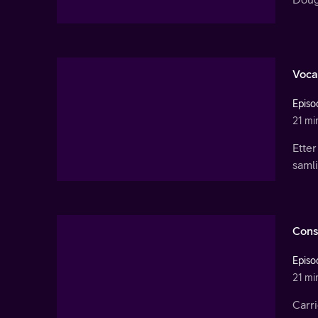
Voca
Episo
21 mi
Etter
samli
Cons
Episo
21 mi
Carri