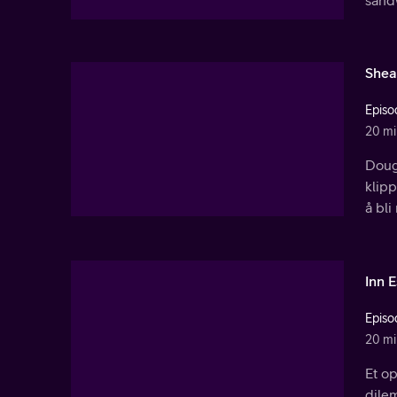
Shea
Episo
20 mi
Dougs
klipp
å bli
Inn 
Episo
20 mi
Et op
dile