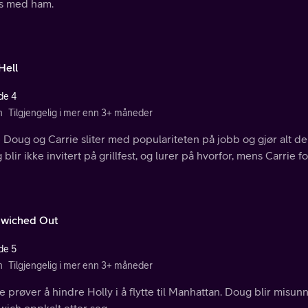
s med ham.
Hell
de 4
n
Tilgjengelig i mer enn 3+ måneder
Doug og Carrie sliter med populariteten på jobb og gjør alt de 
blir ikke invitert på grillfest, og lurer på hvorfor, mens Carrie
wiched Out
de 5
n
Tilgjengelig i mer enn 3+ måneder
e prøver å hindre Holly i å flytte til Manhattan. Doug blir misun
wich oppkalt etter seg.