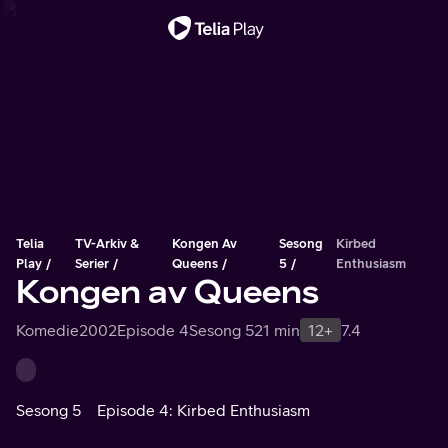
Viktig melding
Telia
TV-Arkiv &
Kongen Av
Sesong
Kirbed
Play
Serier
Queens
5
Enthusiasm
Kongen av Queens
Komedie
2002
Episode 4
Sesong 5
21 min
12+
7.4
Sesong 5
Episode 4: Kirbed Enthusiasm