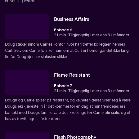
en vennlig velkomst.
Business Affairs
Episode 6
21 min
Tilgjengelig i mer enn 3+ måneder
Doug stikker innom Carries kontor, hvor han treffer kollegaen hennes
Curt. Selv om Carrie forsiker ham om at Curt er homo, går det ikke lang
tid før Doug kjenner sjalusien stikke.
Flame Resistant
Episode 7
21 min
Tilgjengelig i mer enn 3+ måneder
Dough og Carrie spiser på resturant, og kelneren deres viser seg å være
Dougs ekskjæreste. Når det kommer for en dag at hun fremdeles er i
kontakt med Dougs familie vare det ikke lenge før Carrie blir sjalu, og et
hav av forviklinger står for døren.
Flash Photography