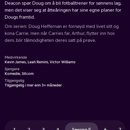
Deacon spør Doug om å bli fotballtrener for sønnens lag,
men det viser seg at åtteåringen har sine egne planer for
Dougs framtid.
Om serien: Doug Heffernan er fornøyd med livet sitt og
kona Carrie. men når Carries far, Arthur, flytter inn hos
dem, blir tålmodigheten deres satt på prøve.
Medvirkende
Kevin James, Leah Remini, Victor Williams
Sjangere
Komedie, Sitcom
Tilgjengelig
Tilgjengelig i mer enn 3+ måneder
1
2
3
4
Sesong 5
6
7