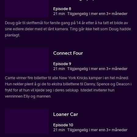
Episode 8
21 min
Tilgjengelig i mer enn 3+ måneder
Doug går til skriftemål for første gang på 14 år etter å ha tatt et bilde av
sine edlere deler med et lånt kamera. Ting går ikke helt som Doug hadde
planlagt.
Connect Four
Episode 9
21 min
Tilgjengelig i mer enn 3+ måneder
Carrie vinner fire billetter til alle New York Knicks kamper i en hel måned.
Hun nekter plent å gi de to ekstra billettene til Danny, Spence og Deacon i
frykt for at hun vil kjede seg i deres selskap. Istedet inviterer hun
venninnen Elly og mannen.
Loaner Car
Episode 10
21 min
Tilgjengelig i mer enn 3+ måneder