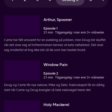
Arthur, Spooner
Episode 1
21 min
Tilgjengelig i mer enn 3+ måneder
Carrie har fått ansvaret for en avdeling på jobben, men Doug blir skuffet
når det viser seg at forfremmelsen hennes vil bety nattarbeid. Det viser
seg imidlertid at ting ikke blir så ille som han hadde trodd.
Window Pain
Episode 2
21 min
Tilgjengelig i mer enn 3+ måneder
Doug og Carrie får nye naboer, Mike og Debi. Naboskapet får en dårlig
start når Carrie og Doug krangler så hele nabolaget hører det.
Holy Mackerel