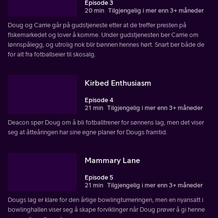
Episode 3
20 min
Tilgjengelig i mer enn 3+ måneder
Doug og Carrie går på gudstjeneste etter at de treffer presten på
fiskemarkedet og lover å komme. Under gudstjenesten ber Carrie om
lønnspålegg, og utrolig nok blir bønnen hennes hørt. Snart ber både de
for alt fra fotballseier til skosalg.
Kirbed Enthusiasm
Episode 4
21 min
Tilgjengelig i mer enn 3+ måneder
Deacon spør Doug om å bli fotballtrener for sønnens lag, men det viser
seg at åtteåringen har sine egne planer for Dougs framtid.
Mammary Lane
Episode 5
21 min
Tilgjengelig i mer enn 3+ måneder
Dougs lag er klare for den årlige bowlingturneringen, men en nyansatt i
bowlinghallen viser seg å skape forviklinger når Doug prøver å gi henne