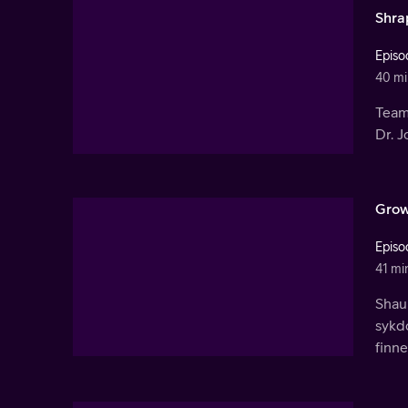
Shra
Episo
40 mi
Teame
Dr. J
Grow
Episo
41 mi
Shau
sykd
finne