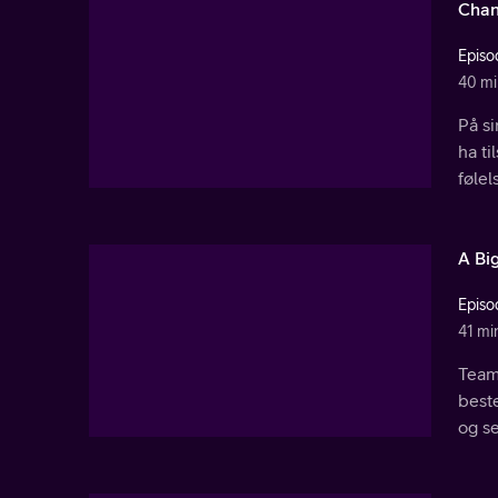
Chan
Episo
40 mi
På s
ha t
føle
A Bi
Episo
41 mi
Teame
best
og s