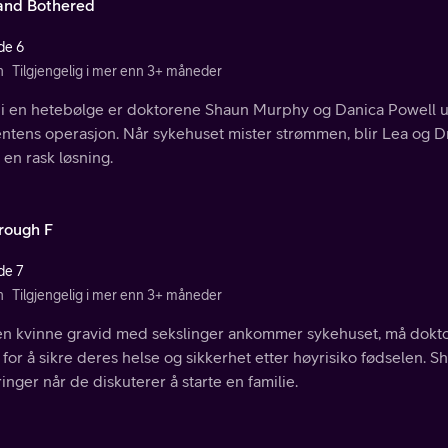
and Bothered
de 6
n
Tilgjengelig i mer enn 3+ måneder
 i en hetebølge er doktorene Shaun Murphy og Danica Powell u
ntens operasjon. Når sykehuset mister strømmen, blir Lea og Dr
 en rask løsning.
rough F
de 7
n
Tilgjengelig i mer enn 3+ måneder
en kvinne gravid med sekslinger ankommer sykehuset, må dokt
for å sikre deres helse og sikkerhet etter høyrisiko fødselen. 
inger når de diskuterer å starte en familie.