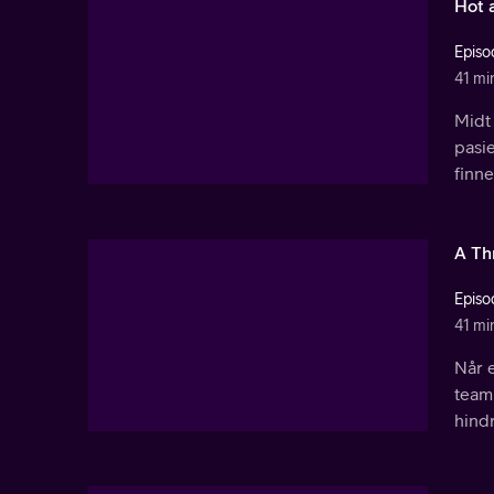
Hot 
Episo
41 mi
Midt
pasie
finne
A Th
Episo
41 mi
Når 
team 
hindr