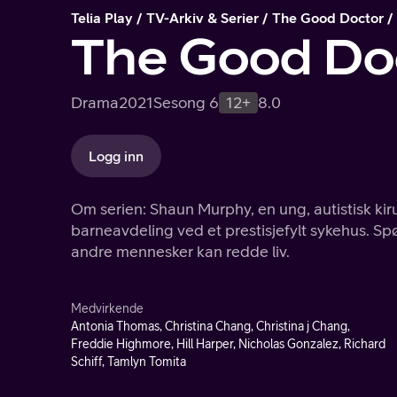
Telia Play
TV-Arkiv & Serier
The Good Doctor
The Good Do
Drama
2021
Sesong 6
12+
8.0
Logg inn
Om serien: Shaun Murphy, en ung, autistisk kir
barneavdeling ved et prestisjefylt sykehus. Spø
andre mennesker kan redde liv.
Medvirkende
Antonia Thomas, Christina Chang, Christina j Chang,
Freddie Highmore, Hill Harper, Nicholas Gonzalez, Richard
Schiff, Tamlyn Tomita