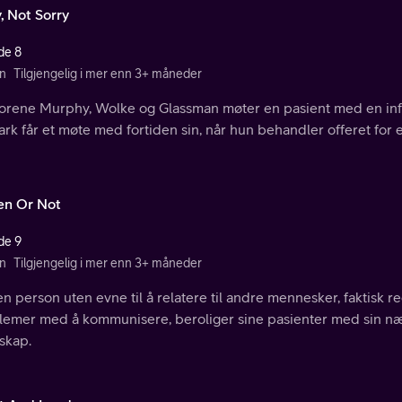
, Not Sorry
de 8
n
Tilgjengelig i mer enn 3+ måneder
orene Murphy, Wolke og Glassman møter en pasient med en infi
ark får et møte med fortiden sin, når hun behandler offeret for 
en Or Not
de 9
n
Tilgjengelig i mer enn 3+ måneder
n person uten evne til å relatere til andre mennesker, faktisk r
lemer med å kommunisere, beroliger sine pasienter med sin næ
skap.