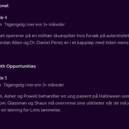
pnel
de 4
n
Tilgjengelig i mer enn 3+ måneder
t opererer på en militær skuespiller hvis forsøk på autentisitet
ordan Allen og Dr. Daniel Perez er i et kappløp med tiden mens d
th Opportunities
de 5
n
Tilgjengelig i mer enn 3+ måneder
n, Asher og Powell behandler en ung pasient på Halloween som 
om. Glassman og Shaun må overvinne sine ulikheter når de må 
 en løsning for Lims lammelse.