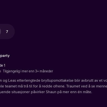
7
rparty
de 1
n
Tilgjengelig i mer enn 3+ måneder
 og Leas etterlengtede bryllupsmottakelse blir avbrutt av et v
le teamet må trå til for å redde ofrene. Traumet ved å se menn
truende situasjoner påvirker Shaun på mer enn én måte.