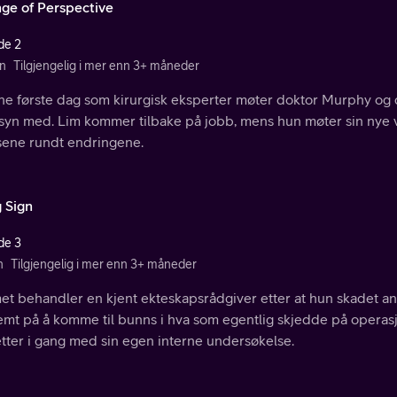
ge of Perspective
de 2
n
Tilgjengelig i mer enn 3+ måneder
ine første dag som kirurgisk eksperter møter doktor Murphy og
ilsyn med. Lim kommer tilbake på jobb, mens hun møter sin nye 
lsene rundt endringene.
g Sign
de 3
n
Tilgjengelig i mer enn 3+ måneder
t behandler en kjent ekteskapsrådgiver etter at hun skadet ank
emt på å komme til bunns i hva som egentlig skjedde på operas
etter i gang med sin egen interne undersøkelse.