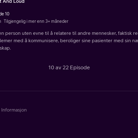
t And Loud
de 10
n
Tilgjengelig i mer enn 3+ måneder
n person uten evne til å relatere til andre mennesker, faktisk r
lemer med å kommunisere, beroliger sine pasienter med sin næ
skap.
10 av 22 Episode
Informasjon
Kontakt Telia
Om tjenesten
Kundeservice