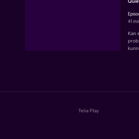
Quie
Episo
41 mi
Kan e
prob
kunn
Telia Play
Hjem
TV-guide
Kategorier