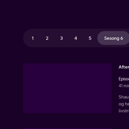
1
2
3
4
5
Sesong 6
Afte
Episo
41 mi
Shaun
og he
livs