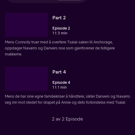
Part 2
Episode 2
1 t 3 min
Mens Connolly truer med å overføre Tsalal-saken til Anchorage,
oppdager Navarro og Danvers noe som gjenforener de tidligere
makkerne.
Part 4
Episode 4
1 t 1 min
Mens de har sine egne familiekriser å håndtere, sikter Danvers og Navarro
seg inn mot stedet for drapet på Annie og dets forbindelse med Tsalal.
2 av 2 Episode