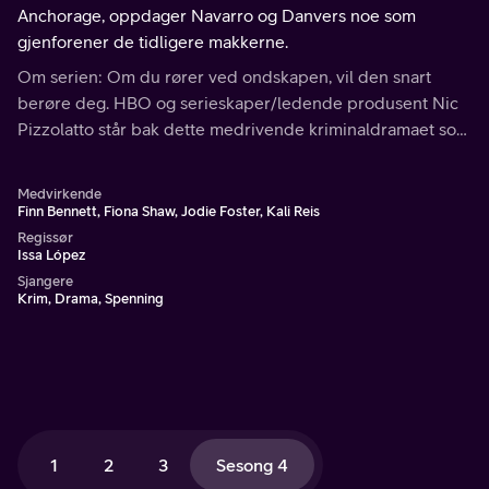
Anchorage, oppdager Navarro og Danvers noe som
gjenforener de tidligere makkerne.
Om serien: Om du rører ved ondskapen, vil den snart
berøre deg. HBO og serieskaper/ledende produsent Nic
Pizzolatto står bak dette medrivende kriminaldramaet som
følger plagede politimenn og de krevende
etterforskningene som driver dem til randen av stupet.
Medvirkende
Finn Bennett, Fiona Shaw, Jodie Foster, Kali Reis
Regissør
Issa López
Sjangere
Krim, Drama, Spenning
1
2
3
Sesong 4