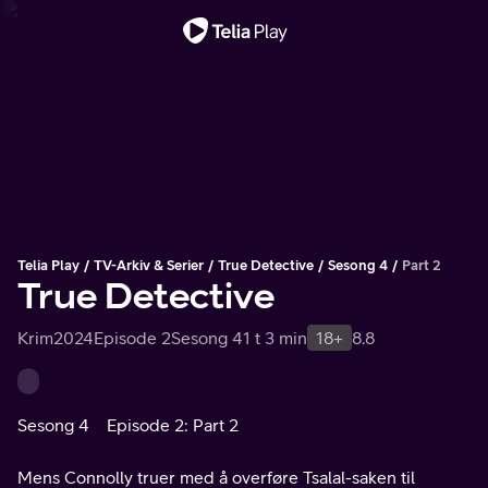
Viktig melding
Telia Play
TV-Arkiv & Serier
True Detective
Sesong 4
Part 2
True Detective
Krim
2024
Episode 2
Sesong 4
1 t 3 min
18+
8.8
Sesong 4
Episode 2: Part 2
Mens Connolly truer med å overføre Tsalal-saken til