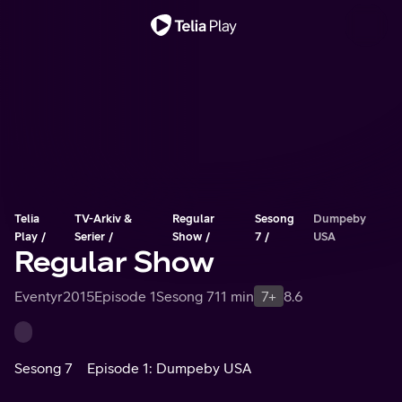
Viktig melding
Telia
TV-Arkiv &
Regular
Sesong
Dumpeby
Play
Serier
Show
7
USA
Regular Show
Eventyr
2015
Episode 1
Sesong 7
11 min
7+
8.6
Sesong 7
Episode 1: Dumpeby USA