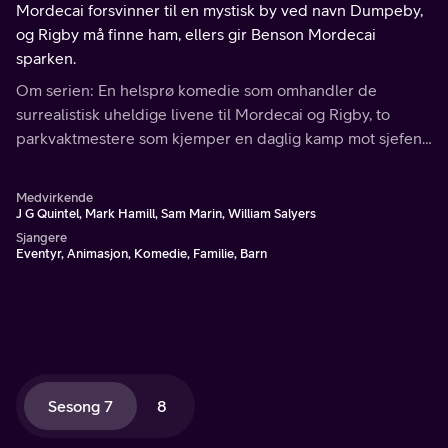
Mordecai forsvinner til en mystisk by ved navn Dumpeby,
og Rigby må finne ham, ellers gir Benson Mordecai
sparken.
Om serien: En helsprø komedie som omhandler de
surrealistisk uheldige livene til Mordecai og Rigby, to
parkvaktmestere som kjemper en daglig kamp mot sjefen
sin, regelrytteren Benson!
Medvirkende
J G Quintel, Mark Hamill, Sam Marin, William Salyers
Sjangere
Eventyr, Animasjon, Komedie, Familie, Barn
Sesong 7
8