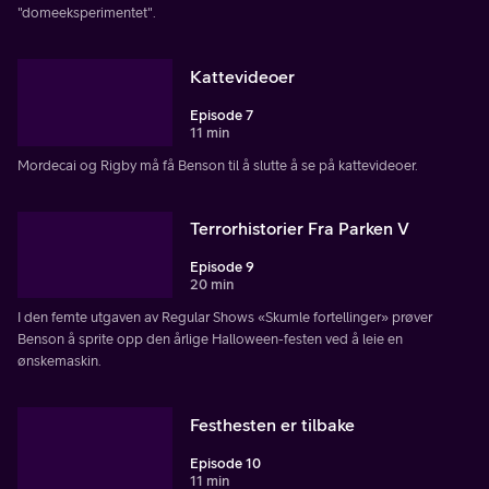
"domeeksperimentet".
Kattevideoer
Episode 7
11 min
Mordecai og Rigby må få Benson til å slutte å se på kattevideoer.
Terrorhistorier Fra Parken V
Episode 9
20 min
I den femte utgaven av Regular Shows «Skumle fortellinger» prøver
Benson å sprite opp den årlige Halloween-festen ved å leie en
ønskemaskin.
Festhesten er tilbake
Episode 10
11 min