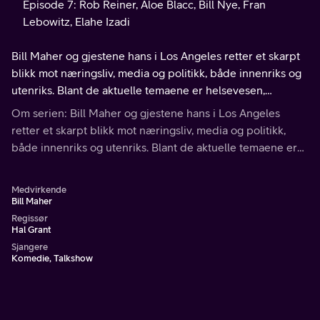
Episode 7: Rob Reiner, Aloe Blacc, Bill Nye, Fran
Lebowitz, Elahe Izadi
Bill Maher og gjestene hans i Los Angeles retter et skarpt
blikk mot næringsliv, media og politikk, både innenriks og
utenriks. Blant de aktuelle temaene er helsevesen,
statsgjeld, energi, våpenlovgivning, utdanning, miljø og
Om serien: Bill Maher og gjestene hans i Los Angeles
mer til.
retter et skarpt blikk mot næringsliv, media og politikk,
både innenriks og utenriks. Blant de aktuelle temaene er
helsevesen, statsgjeld, energi, våpenlovgivning, utdanning,
miljø og mer til.
Medvirkende
Bill Maher
Regissør
Hal Grant
Sjangere
Komedie, Talkshow