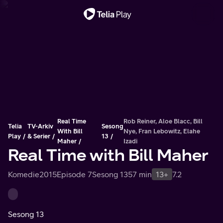
Viktig melding
Real Time
Rob Reiner, Aloe Blacc, Bill
Telia
TV-Arkiv
Sesong
With Bill
Nye, Fran Lebowitz, Elahe
Play
& Serier
13
Maher
Izadi
Real Time with Bill Maher
Komedie
2015
Episode 7
Sesong 13
57 min
13+
7.2
Sesong 13