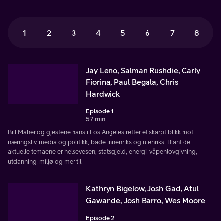
1
2
3
4
5
6
7
8
Jay Leno, Salman Rushdie, Carly
Fiorina, Paul Begala, Chris
Hardwick
Episode 1
57 min
Bill Maher og gjestene hans i Los Angeles retter et skarpt blikk mot
næringsliv, media og politikk, både innenriks og utenriks. Blant de
aktuelle temaene er helsevesen, statsgjeld, energi, våpenlovgivning,
utdanning, miljø og mer til.
Kathryn Bigelow, Josh Gad, Atul
Gawande, Josh Barro, Wes Moore
Episode 2