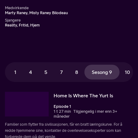
Medvirkende
Marty Raney, Misty Raney Bilodeau
Sjangere
Reality, Fritid, Hjem
1
4
5
7
8
Sesong 9
10
Home Is Where The Yurt Is
Episode 1
1 t 27 min
Tilgjengelig i mer enn 3+
måneder
Familier som flytter fra sivilisasjonen, får en bratt læringskurve. For å
redde hjemmene sine, kontakter de overlevelseseksperter som kan
forberede dem på det verste.