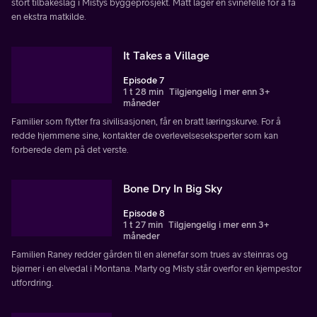
stort tilbakeslag i Mistys byggeprosjekt. Matt lager en svinefelle for å få
en ekstra matkilde.
It Takes a Village
Episode 7
1 t 28 min
Tilgjengelig i mer enn 3+
måneder
Familier som flytter fra sivilisasjonen, får en bratt læringskurve. For å
redde hjemmene sine, kontakter de overlevelseseksperter som kan
forberede dem på det verste.
Bone Dry In Big Sky
Episode 8
1 t 27 min
Tilgjengelig i mer enn 3+
måneder
Familien Raney redder gården til en alenefar som trues av steinras og
bjørner i en elvedal i Montana. Marty og Misty står overfor en kjempestor
utfordring.