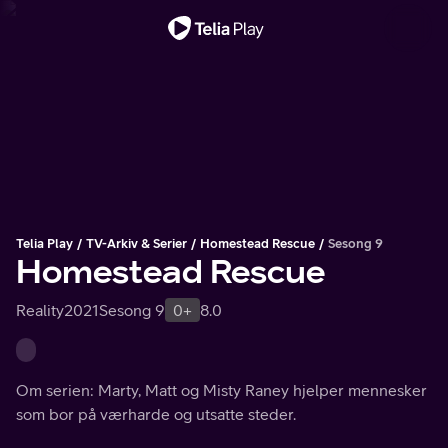
Viktig melding
Telia Play
TV-Arkiv & Serier
Homestead Rescue
Sesong 9
Homestead Rescue
Reality
2021
Sesong 9
0+
8.0
Om serien: Marty, Matt og Misty Raney hjelper mennesker
som bor på værharde og utsatte steder.