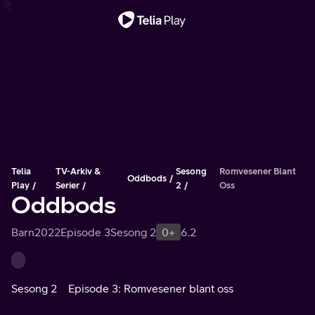
Viktig melding
Telia
TV-Arkiv &
Sesong
Romvesener Blant
Oddbods
Play
Serier
2
Oss
Oddbods
Barn
2022
Episode 3
Sesong 2
0+
6.2
Sesong 2
Episode 3: Romvesener blant oss