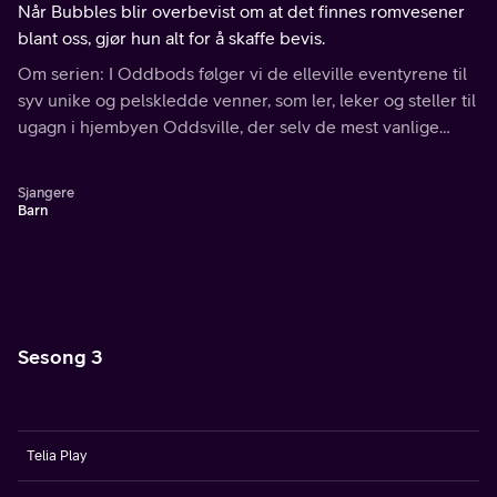
Når Bubbles blir overbevist om at det finnes romvesener
blant oss, gjør hun alt for å skaffe bevis.
Om serien: I Oddbods følger vi de elleville eventyrene til
syv unike og pelskledde venner, som ler, leker og steller til
ugagn i hjembyen Oddsville, der selv de mest vanlige
situasjoner får uventede konsekvenser.
Sjangere
Barn
Sesong 3
Telia Play