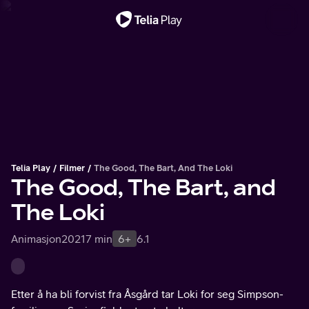
Viktig melding
Telia Play
Filmer
The Good, The Bart, And The Loki
The Good, The Bart, and
The Loki
Animasjon
2021
7 min
6+
6.1
Etter å ha bli forvist fra Åsgård tar Loki for seg Simpson-