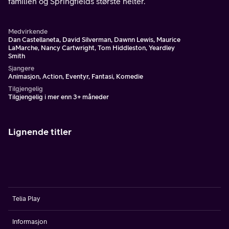
familien og Springfields største helter.
Medvirkende
Dan Castellaneta, David Silverman, Dawnn Lewis, Maurice
LaMarche, Nancy Cartwright, Tom Hiddleston, Yeardley
Smith
Sjangere
Animasjon, Action, Eventyr, Fantasi, Komedie
Tilgjengelig
Tilgjengelig i mer enn 3+ måneder
Lignende titler
Telia Play
Informasjon