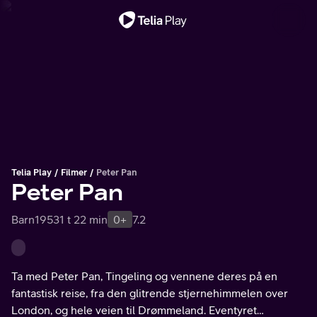
Viktig melding
Telia Play
Filmer
Peter Pan
Peter Pan
Barn
1953
1 t 22 min
0+
7.2
Ta med Peter Pan, Tingeling og vennene deres på en
fantastisk reise, fra den glitrende stjernehimmelen over
London, og hele veien til Drømmeland. Eventyret