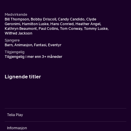
begynner den kvelden Peter Pan flyr inn gjennom vinduet
til familien Darling.
Medvirkende
Bill Thompson, Bobby Driscoll, Candy Candido, Clyde
Geronimi, Hamilton Luske, Hans Conried, Heather Angel,
Kathryn Beaumont, Paul Collins, Tom Conway, Tommy Luske,
Wilfred Jackson
Sjangere
Barn, Animasjon, Fantasi, Eventyr
Tilgjengelig
Tilgjengelig i mer enn 3+ måneder
Lignende titler
Telia Play
Informasjon