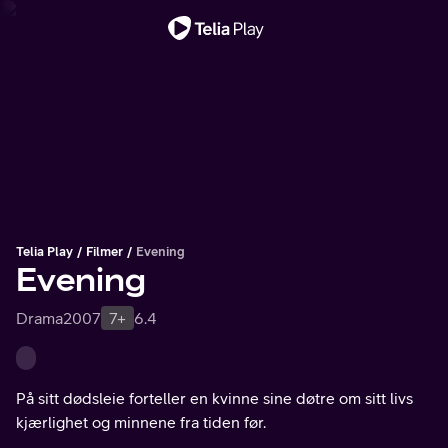
Viktig melding
Telia Play
Filmer
Evening
Evening
Drama
2007
7+
6.4
På sitt dødsleie forteller en kvinne sine døtre om sitt livs
kjærlighet og minnene fra tiden før.