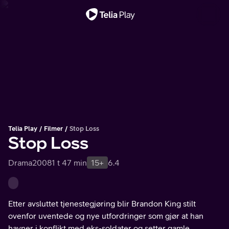
Viktig melding
Telia Play
Filmer
Stop Loss
Stop Loss
Drama
2008
1 t 47 min
15+
6.4
Etter avsluttet tjenestegjøring blir Brandon King stilt
ovenfor uventede og nye utfordringer som gjør at han
havner i konflikt med eks-soldater og setter gamle