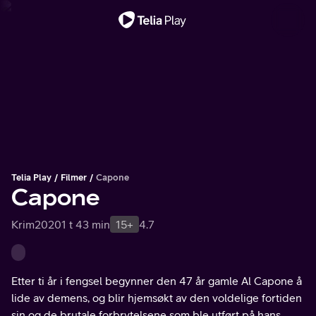
Viktig melding
Telia Play
Filmer
Capone
Capone
Krim
2020
1 t 43 min
15+
4.7
Etter ti år i fengsel begynner den 47 år gamle Al Capone å
lide av demens, og blir hjemsøkt av den voldelige fortiden
sin og de brutale forbrytelsene som ble utført på hans