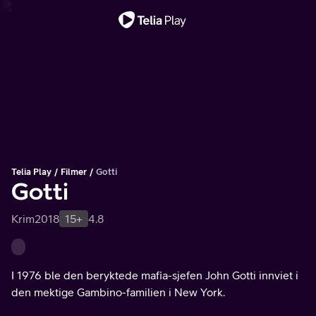
Viktig melding
Telia Play
Filmer
Gotti
Gotti
Krim
2018
15+
4.8
I 1976 ble den beryktede mafia-sjefen John Gotti innviet i
den mektige Gambino-familien i New York.