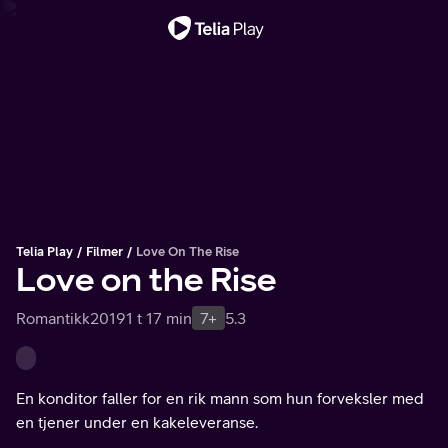
Viktig melding
Telia Play
Filmer
Love On The Rise
Love on the Rise
Romantikk
2019
1 t 17 min
7+
5.3
En konditor faller for en rik mann som hun forveksler med
en tjener under en kakeleveranse.