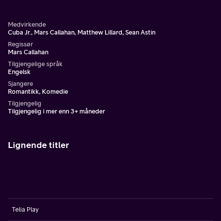
skal hente sine ting, kommer hans beste venner og noen
kvinner på besøk.
Medvirkende
Cuba Jr., Mars Callahan, Matthew Lillard, Sean Astin
Regissør
Mars Callahan
Tilgjengelige språk
Engelsk
Sjangere
Romantikk, Komedie
Tilgjengelig
Tilgjengelig i mer enn 3+ måneder
Lignende titler
Telia Play