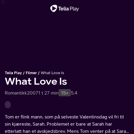
Viktig melding
Telia Play
Filmer
What Love Is
What Love Is
Romantikk
2007
1 t 27 min
15+
5.4
Tom er flink mann, som på selveste Valentinsdag vil fri til
sin kjæreste, Sarah. Problemet er bare at Sarah har
etterlatt han et avskjedsbrev. Mens Tom venter på at Sarah