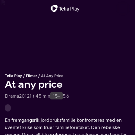
Viktig melding
Telia Play
Filmer
At Any Price
At any price
Drama
2012
1 t 45 min
15+
5.6
En fremgangsrik jordbruksfamilie konfronteres med en
uventet krise som truer familieforetaket. Den rebelske
sønnen Dean vill bli profesjonell racerkjører, noe hans far