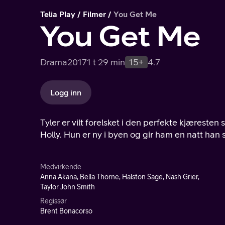
Telia Play
Filmer
You Get Me
You Get Me
Drama
2017
1 t 29 min
15+
4.7
Logg inn
Tyler er vilt forelsket i den perfekte kjæresten 
Holly. Hun er ny i byen og gir ham en natt han 
Medvirkende
Anna Akana, Bella Thorne, Halston Sage, Nash Grier,
Taylor John Smith
Regissør
Brent Bonacorso