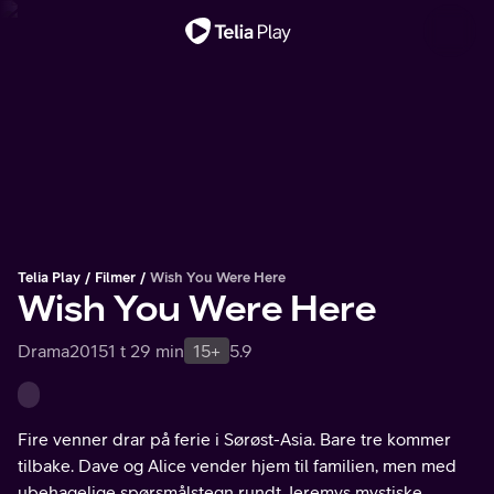
Viktig melding
Telia Play
Filmer
Wish You Were Here
Wish You Were Here
Drama
2015
1 t 29 min
15+
5.9
Fire venner drar på ferie i Sørøst-Asia. Bare tre kommer
tilbake. Dave og Alice vender hjem til familien, men med
ubehagelige spørsmålstegn rundt Jeremys mystiske