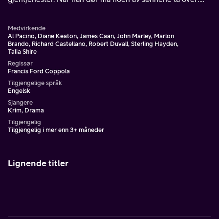
advokaten Tom, playboyen Sonny, lojale Fredo - eller
Michael, den yngste og minst villige.
Medvirkende
Al Pacino, Diane Keaton, James Caan, John Marley, Marlon
Brando, Richard Castellano, Robert Duvall, Sterling Hayden,
Talia Shire
Regissør
Francis Ford Coppola
Tilgjengelige språk
Engelsk
Sjangere
Krim, Drama
Tilgjengelig
Tilgjengelig i mer enn 3+ måneder
Lignende titler