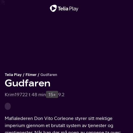
Viktig melding
Telia Play
Filmer
Gudfaren
Gudfaren
Krim
1972
2 t 48 min
15+
9.2
Mafialederen Don Vito Corleone styrer sitt mektige
imperium gjennom et brutalt system av tjenester og
gjentjenester. Når han dør må noen av sønnene ta over: