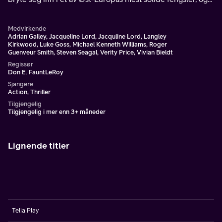
befri sønnen til den mest beryktede narkoprodusenten i
moderne tid.
Medvirkende
Adrian Galley, Jacqueline Lord, Jacquline Lord, Langley
Kirkwood, Luke Goss, Michael Kenneth Williams, Roger
Guenveur Smith, Steven Seagal, Verity Price, Vivian Bieldt
Regissør
Don E. FauntLeRoy
Sjangere
Action, Thriller
Tilgjengelig
Tilgjengelig i mer enn 3+ måneder
Lignende titler
Telia Play