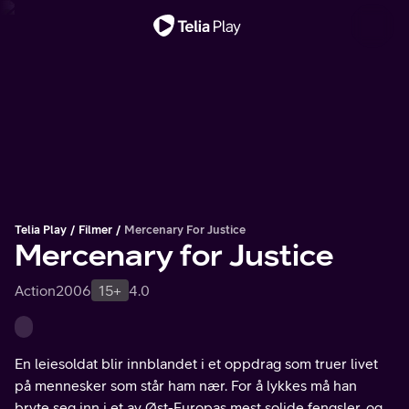
Viktig melding
Telia Play
Filmer
Mercenary For Justice
Mercenary for Justice
Action
2006
15+
4.0
En leiesoldat blir innblandet i et oppdrag som truer livet
på mennesker som står ham nær. For å lykkes må han
bryte seg inn i et av Øst-Europas mest solide fengsler, og