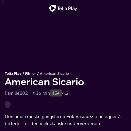
Viktig melding
Telia Play
Filmer
American Sicario
American Sicario
Familie
2021
1 t 36 min
15+
4.2
Den amerikanske gangsteren Erik Vasquez planlegger å
bli leder for den meksikanske underverdenen.