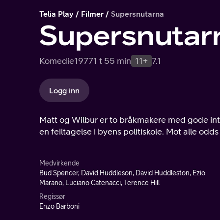
Telia Play
Filmer
Supersnutarna
Supersnutar
Komedie
1977
1 t 55 min
11+
7.1
Logg inn
Matt og Wilbur er to bråkmakere med gode intensjoner. Etter et mis
en feiltagelse i byens politiskole. Mot alle odd
Medvirkende
Bud Spencer, David Huddleson, David Huddleston, Ezio
Marano, Luciano Catenacci, Terence Hill
Regissør
Enzo Barboni