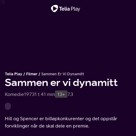
Viktig melding
Telia Play
Filmer
Sammen Er Vi Dynamitt
Sammen er vi dynamitt
Komedie
1973
1 t 41 min
13+
7.3
Hill og Spencer er billøpkonkurenter og det oppstår
forviklinger når de skal dele en premie.