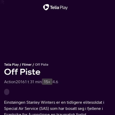
Viktig melding
Telia Play
Filmer
Off Piste
Off Piste
Action
2016
1 t 31 min
15+
4.6
Einstøingen Stanley Winters er en tidligere elitesoldat i
Special Air Service (SAS) som har bosatt seg i fjellene i
Frankrike for å unnslippe en traumatisk fortid.