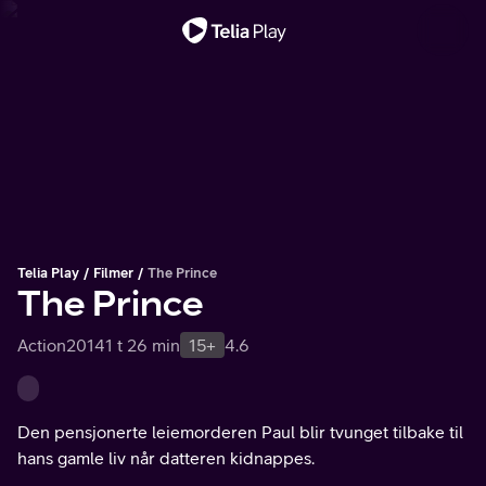
Viktig melding
Telia Play
Filmer
The Prince
The Prince
Action
2014
1 t 26 min
15+
4.6
Den pensjonerte leiemorderen Paul blir tvunget tilbake til
hans gamle liv når datteren kidnappes.