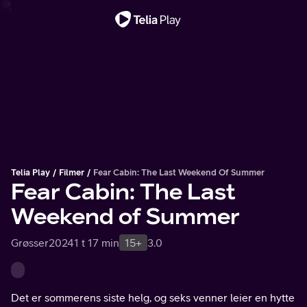
Viktig melding
Telia Play
Filmer
Fear Cabin: The Last Weekend Of Summer
Fear Cabin: The Last
Weekend of Summer
Grøsser
2024
1 t 17 min
15+
3.0
Det er sommerens siste helg, og seks venner leier en hytte