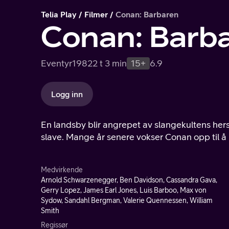
Telia Play
Filmer
Conan: Barbaren
Conan: Barb
Eventyr
1982
2 t 3 min
15+
6.9
Logg inn
En landsby blir angrepet av slangekultens her
slave. Mange år senere vokser Conan opp til å 
Medvirkende
Arnold Schwarzenegger, Ben Davidson, Cassandra Gava,
Gerry Lopez, James Earl Jones, Luis Barboo, Max von
Sydow, Sandahl Bergman, Valerie Quennessen, William
Smith
Regissør