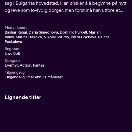
seg i Bulgarias hovedstad. Han ønsker å å begynne på nytt
og leve som lovlydig borger, men først må han utføre et
siste oppdrag for mafiaen.
Medvirkende
Bashar Rahal, Daria Simeonova, Dominic Purcell, Marian
Valev, Marina Dakova, Nikolai Sotirov, Petra Gocheva, Ralitsa
Paskaleva
Regissør
Uwe Boll
Sjangere
Eventyr, Action, Fantasi
Tilgjengelig
Tilgjengelig i mer enn 3+ måneder
Lignende titler