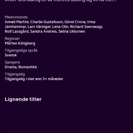
alenetid, uten hennes overbeskyttende hjelp.
Medvirkende
Anneli Martini, Charlie Gustafsson, Görel Crona, Irma
Jämhammar, Lars Väringer, Lena Olin, Richard Sseruwagi,
Rolf Lassgård, Sandra Andreis, Selina Ukkonen
Regissør
Mårten Klingberg
Tilgjengelige språk
Svensk
Sjangere
Drama, Romantikk
Tilgjengelig
Tilgjengelig i mer enn 3+ måneder
Lignende titler