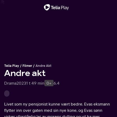
Viktig melding
Telia Play
Filmer
Andre Akt
Andre akt
Drama
2023
1 t 49 min
0+
6.4
Livet som ny pensjonist kunne vært bedre. Evas eksmann
flytter inn over gaten med sin nye kone, og Evas sønn
virker uforståelig lei av morens dulling og vil ha mer