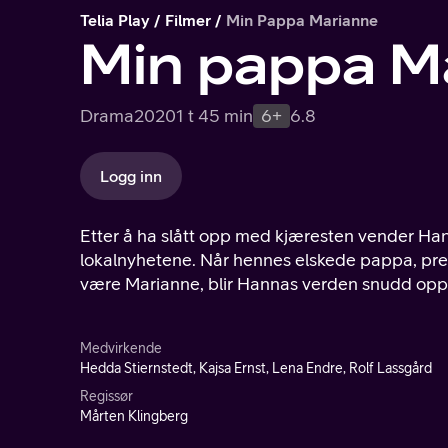
Telia Play
Filmer
Min Pappa Marianne
Min pappa M
Drama
2020
1 t 45 min
6+
6.8
Logg inn
Etter å ha slått opp med kjæresten vender Han
lokalnyhetene. Når hennes elskede pappa, prest
være Marianne, blir Hannas verden snudd opp
Medvirkende
Hedda Stiernstedt, Kajsa Ernst, Lena Endre, Rolf Lassgård
Regissør
Mårten Klingberg