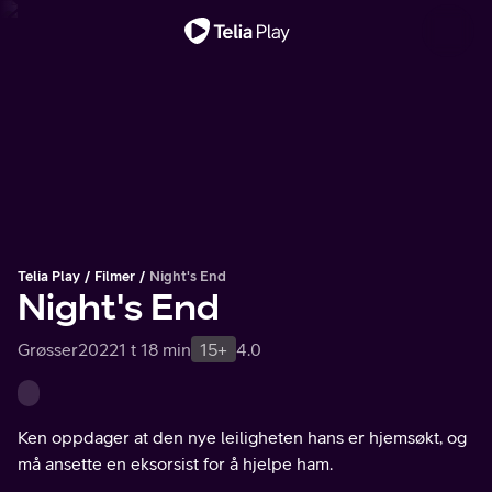
Viktig melding
Telia Play
Filmer
Night's End
Night's End
Grøsser
2022
1 t 18 min
15+
4.0
Ken oppdager at den nye leiligheten hans er hjemsøkt, og
må ansette en eksorsist for å hjelpe ham.