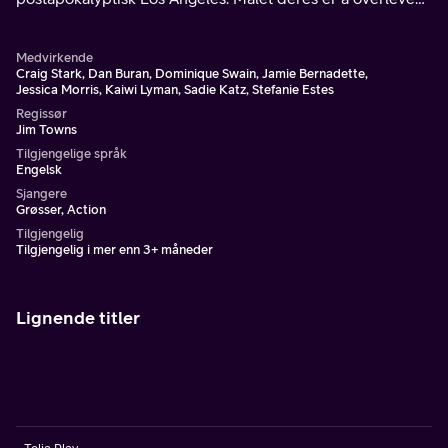
blant levende og levende døde som har gjenoppstått.
Medvirkende
Craig Stark, Dan Buran, Dominique Swain, Jamie Bernadette,
Jessica Morris, Kaiwi Lyman, Sadie Katz, Stefanie Estes
Regissør
Jim Towns
Tilgjengelige språk
Engelsk
Sjangere
Grøsser, Action
Tilgjengelig
Tilgjengelig i mer enn 3+ måneder
Lignende titler