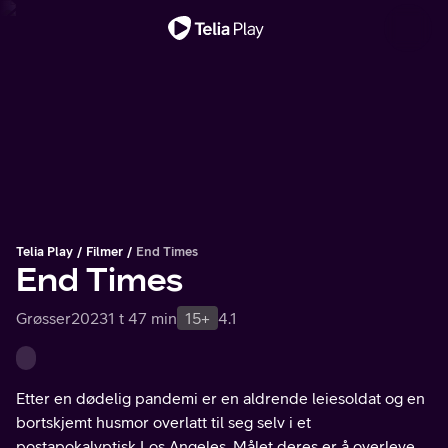
Viktig melding
Telia Play
Filmer
End Times
End Times
Grøsser
2023
1 t 47 min
15+
4.1
Etter en dødelig pandemi er en aldrende leiesoldat og en
bortskjemt husmor overlatt til seg selv i et
postapokalyptisk Los Angeles. Målet deres er å overleve