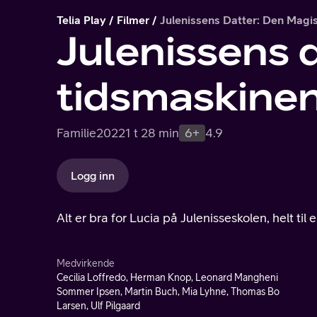
Telia Play
Filmer
Julenissens Datter: Den Magi
Julenissens 
tidsmaskine
Familie
2022
1 t 28 min
6+
4.9
Logg inn
Alt er bra for Lucia på Julenisseskolen, helt til e
Medvirkende
Cecilia Loffredo, Herman Knop, Leonard Mangheni
Sommer Ipsen, Martin Buch, Mia Lyhne, Thomas Bo
Larsen, Ulf Pilgaard