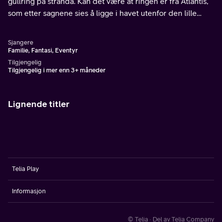
gullring på stranda. Kan det være at ringen er fra Atlantis,
som etter sagnene sies å ligge i havet utenfor den lille
ferieøya? Og er det slik at havfruer faktisk eksisterer?
Sjangere
Familie, Fantasi, Eventyr
Tilgjengelig
Tilgjengelig i mer enn 3+ måneder
Lignende titler
Telia Play
Informasjon
© Telia · Del av Telia Company